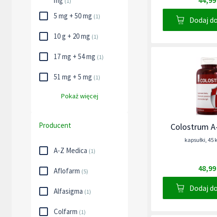
44,99
mg
(
1
)
5 mg + 50 mg
(
1
)
Dodaj d
10 g + 20 mg
(
1
)
17 mg + 54 mg
(
1
)
51 mg + 5 mg
(
1
)
Pokaż więcej
Producent
Colostrum A
kapsułki
,
45 
A-Z Medica
(
1
)
48,99
Aflofarm
(
5
)
Dodaj d
Alfasigma
(
1
)
Colfarm
(
1
)