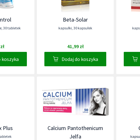
ntrol
Beta-Solar
e
,
30 tabletek
kapsułki
,
30 kapsułek
kaps
 zł
41,99 zł
o koszyka
Dodaj do koszyka
 Plus
Calcium Pantothenicum
Jelfa
tabletek
kapsu