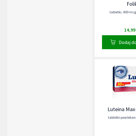
Foli
tabletki
,
400 mcg
14,99
Dodaj d
Luteina Max
tabletki powlekan