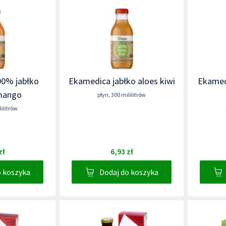
0% jabłko
Ekamedica jabłko aloes kiwi
Ekamed
mango
płyn
,
300 mililitrów
lilitrów
zł
6,93 zł
o koszyka
Dodaj do koszyka