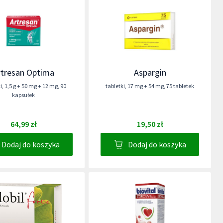
rtresan Optima
Aspargin
i
,
1,5 g + 50 mg + 12 mg
,
90
tabletki
,
17 mg + 54 mg
,
75 tabletek
kapsułek
64,99 zł
19,50 zł
Dodaj do koszyka
Dodaj do koszyka