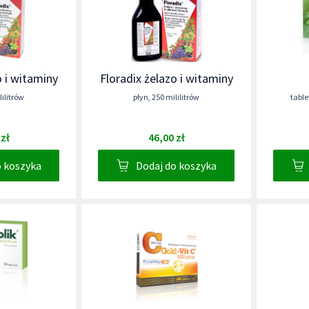
o i witaminy
Floradix żelazo i witaminy
lilitrów
płyn
,
250 mililitrów
table
 zł
46,00 zł
o koszyka
Dodaj do koszyka