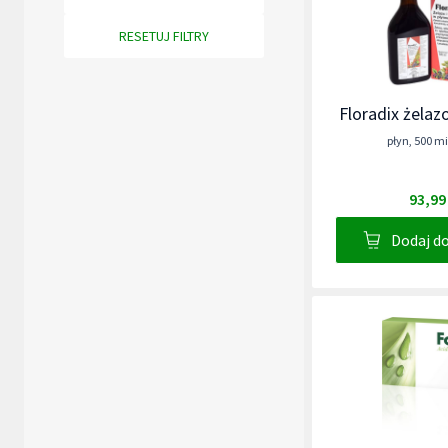
RESETUJ FILTRY
Floradix żelaz
płyn
,
500 mi
93,99
Dodaj d