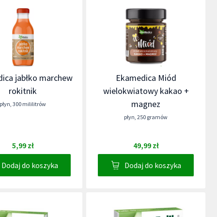
ica jabłko marchew
Ekamedica Miód
rokitnik
wielokwiatowy kakao +
magnez
płyn
,
300 mililitrów
płyn
,
250 gramów
5,99 zł
49,99 zł
Dodaj do koszyka
Dodaj do koszyka