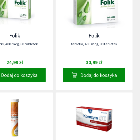
Folik
Folik
tki
,
400 mcg
,
60 tabletek
tabletki
,
400 mcg
,
90 tabletek
24,99 zł
30,99 zł
Dodaj do koszyka
Dodaj do koszyka