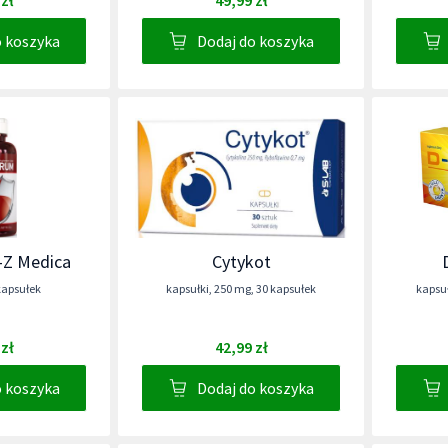
 zł
49,99 zł
o koszyka
Dodaj do koszyka
-Z Medica
Cytykot
kapsułek
kapsułki
,
250 mg
,
30 kapsułek
kapsuł
 zł
42,99 zł
o koszyka
Dodaj do koszyka