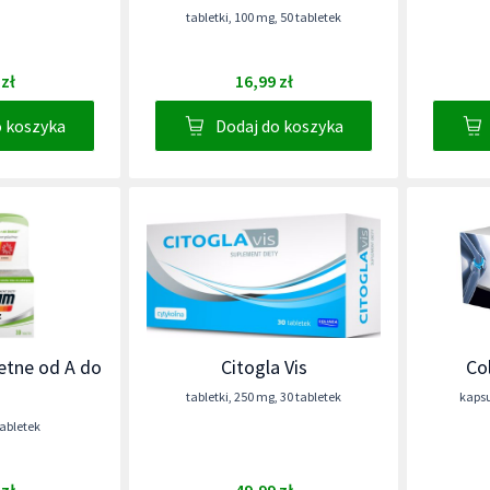
tabletki
,
100 mg
,
50 tabletek
 zł
16,99 zł
o koszyka
Dodaj do koszyka
tne od A do
Citogla Vis
Col
tabletki
,
250 mg
,
30 tabletek
kapsu
tabletek