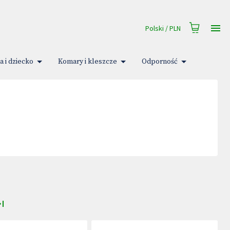
Polski
/
PLN
a i dziecko
Komary i kleszcze
Odporność