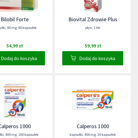
Bilobil Forte
Biovital Zdrowie Plus
ułki
,
80 mg
,
60 kapsułek
płyn
,
1 litr
54,99 zł
59,99 zł
Dodaj do koszyka
Dodaj do koszyka
Calperos 1000
Calperos 1000
łki
,
400 mg
,
100 kapsułek
kapsułki
,
400 mg
,
30 kapsułek