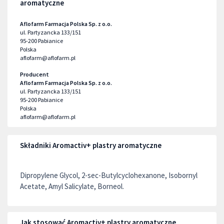
aromatyczne
Aflofarm Farmacja Polska Sp. z o.o.
ul. Partyzancka 133/151
95-200
Pabianice
Polska
aflofarm@aflofarm.pl
Producent
Aflofarm Farmacja Polska Sp. z o.o.
ul. Partyzancka 133/151
95-200
Pabianice
Polska
aflofarm@aflofarm.pl
Składniki Aromactiv+ plastry aromatyczne
Dipropylene Glycol, 2-sec-Butylcyclohexanone, Isobornyl
Acetate, Amyl Salicylate, Borneol.
Jak stosować Aromactiv+ plastry aromatyczne