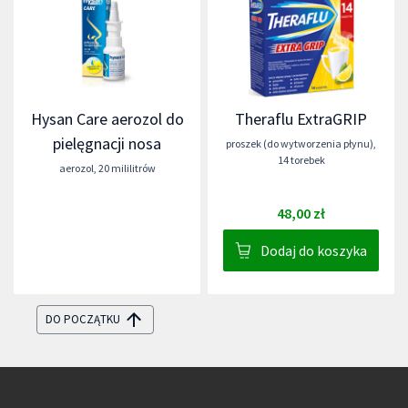
Hysan Care aerozol do
Theraflu ExtraGRIP
pielęgnacji nosa
proszek (do wytworzenia płynu)
,
14 torebek
aerozol
,
20 mililitrów
48,00 zł
Dodaj do koszyka
DO POCZĄTKU