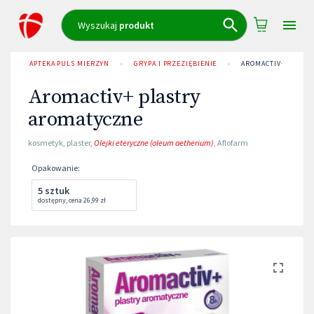
Wyszukaj
produkt
APTEKA PULS MIERZYN
›
GRYPA I PRZEZIĘBIENIE
›
AROMACTIV+ PLASTR
Aromactiv+ plastry
aromatyczne
kosmetyk
,
plaster
,
Olejki eteryczne (oleum aetherium)
,
Aflofarm
Opakowanie
:
5 sztuk
dostępny
,
cena
26,99 zł