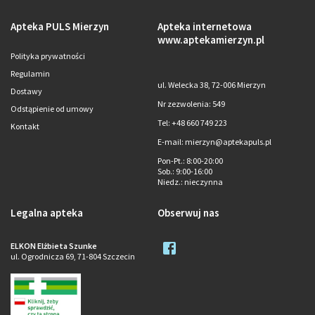
Apteka PULS Mierzyn
Apteka internetowa
www.aptekamierzyn.pl
Polityka prywatności
Regulamin
ul. Welecka 38, 72-006 Mierzyn
Dostawy
Nr zezwolenia: 549
Odstąpienie od umowy
Tel: +48 660 749 223
Kontakt
E-mail: mierzyn@aptekapuls.pl
Pon-Pt.
: 8:00-20:00
Sob.
: 9:00-16:00
Niedz.
: nieczynna
Legalna apteka
Obserwuj nas
ELKON Elżbieta Szunke
ul. Ogrodnicza 69, 71-804 Szczecin