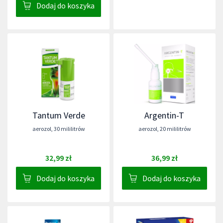
Dodaj do koszyka
Tantum Verde
Argentin-T
aerozol
,
30 mililitrów
aerozol
,
20 mililitrów
32,99 zł
36,99 zł
Dodaj do koszyka
Dodaj do koszyka