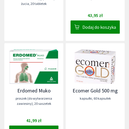
żucia
,
20 tabletek
43,95 zł
Dodaj do koszyka
Erdomed Muko
Ecomer Gold 500 mg
proszek (do wytworzenia
kapsułki
,
60 kapsułek
zawiesiny)
,
20 saszetek
41,99 zł