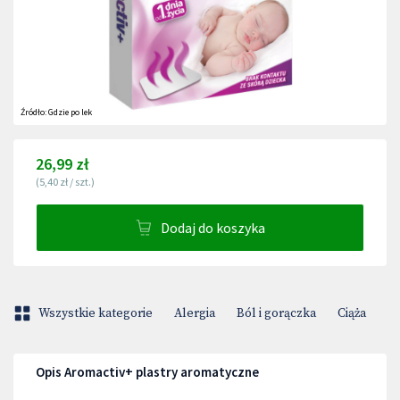
Źródło:
Gdzie po lek
26,99 zł
(
5,40 zł
/
szt.
)
Dodaj do koszyka
Wszystkie kategorie
Alergia
Ból i gorączka
Ciąża
D
Opis Aromactiv+ plastry aromatyczne