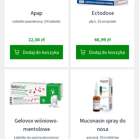
Apap
Ectodose
tabletki powlekane
,
24 tabletki
płyn
,
20 ampułek
22,00 zł
66,99 zł
Dodaj do koszyka
Dodaj do koszyka
Gelovox wiśniowo-
Muconasin spray do
mentolowe
nosa
tabletki do ssania/gryzienia/
aerozol
,
30 mililitrów