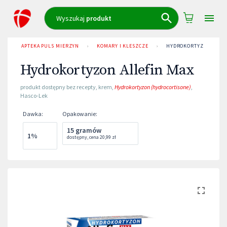
Wyszukaj
produkt
APTEKA PULS MIERZYN
›
KOMARY I KLESZCZE
›
HYDROKORTYZON ALLEF
Hydrokortyzon Allefin Max
produkt dostępny bez recepty
,
krem
,
Hydrokortyzon (hydrocortisone)
,
Hasco-Lek
Dawka
:
Opakowanie
:
15 gramów
1%
dostępny
,
cena
20,99 zł