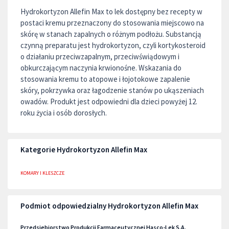
Hydrokortyzon Allefin Max to lek dostępny bez recepty w
postaci kremu przeznaczony do stosowania miejscowo na
skórę w stanach zapalnych o różnym podłożu. Substancją
czynną preparatu jest hydrokortyzon, czyli kortykosteroid
o działaniu przeciwzapalnym, przeciwświądowym i
obkurczającym naczynia krwionośne. Wskazania do
stosowania kremu to atopowe i łojotokowe zapalenie
skóry, pokrzywka oraz łagodzenie stanów po ukąszeniach
owadów. Produkt jest odpowiedni dla dzieci powyżej 12.
roku życia i osób dorosłych.
Kategorie Hydrokortyzon Allefin Max
KOMARY I KLESZCZE
Podmiot odpowiedzialny Hydrokortyzon Allefin Max
Przedsiebiorstwo Produkcji Farmaceutycznej Hasco-Lek S.A.