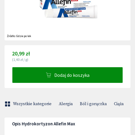
Źródło:
Gdzie po lek
20,99 zł
(
1,40 zł
/
g
)
Dodaj do koszyka
Wszystkie kategorie
Alergia
Ból i gorączka
Ciąża
D
Opis Hydrokortyzon Allefin Max