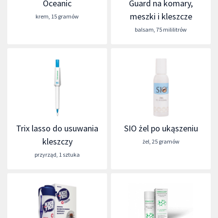
Oceanic
Guard na komary,
meszki i kleszcze
krem
,
15 gramów
balsam
,
75 mililitrów
Trix lasso do usuwania
SIO żel po ukąszeniu
kleszczy
żel
,
25 gramów
przyrząd
,
1 sztuka