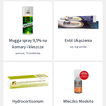
Mugga spray 9,5% na
Entil Ukąszenia
komary i kleszcze
żel
,
8 gramów
aerozol
,
75 mililitrów
Hydrocortisonum
Mleczko Moskito