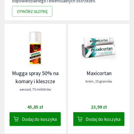
odpowiedzialnego i ewentualnych ostrzeżeń.
OTWÓRZ ULOTKĘ
Mugga spray 50% na
Maxicortan
komary i kleszcze
krem
,
15 gramów
aerozol
,
75 mililitrów
45,85 zł
23,99 zł
Dodaj do koszyka
Dodaj do koszyka