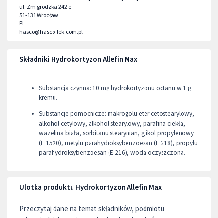
ul. Zmigrodzka 242 e
51-131
Wrocław
PL
hasco@hasco-lek.com.pl
Składniki Hydrokortyzon Allefin Max
Substancja czynna: 10 mg hydrokortyzonu octanu w 1 g
kremu.
Substancje pomocnicze: makrogolu eter cetostearylowy,
alkohol cetylowy, alkohol stearylowy, parafina ciekła,
wazelina biała, sorbitanu stearynian, glikol propylenowy
(E 1520), metylu parahydroksybenzoesan (E 218), propylu
parahydroksybenzoesan (E 216), woda oczyszczona.
Ulotka produktu Hydrokortyzon Allefin Max
Przeczytaj dane na temat składników, podmiotu