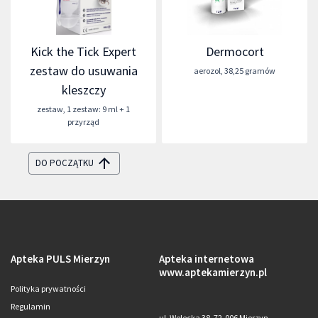
Kick the Tick Expert
Dermocort
zestaw do usuwania
aerozol
,
38,25 gramów
kleszczy
zestaw
,
1 zestaw: 9 ml + 1
przyrząd
DO POCZĄTKU
Apteka PULS Mierzyn
Apteka internetowa
www.aptekamierzyn.pl
Polityka prywatności
Regulamin
ul. Welecka 38, 72-006 Mierzyn