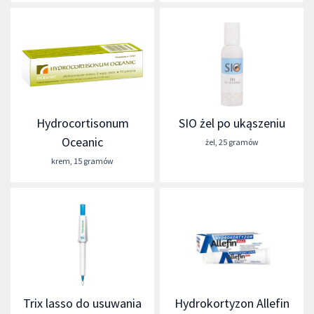
Hydrocortisonum
SIO żel po ukąszeniu
Oceanic
żel
,
25 gramów
krem
,
15 gramów
Trix lasso do usuwania
Hydrokortyzon Allefin