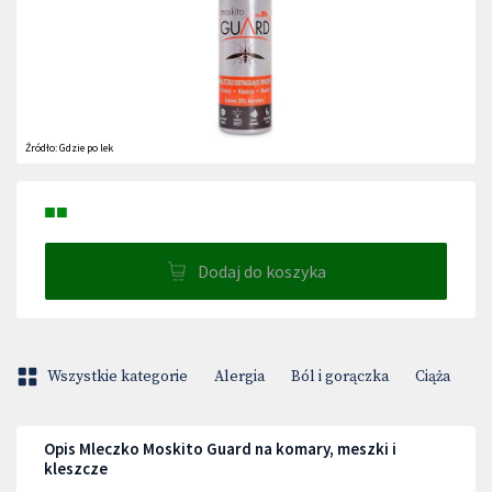
Źródło:
Gdzie po lek
■■
Dodaj do koszyka
Wszystkie kategorie
Alergia
Ból i gorączka
Ciąża
D
Opis Mleczko Moskito Guard na komary, meszki i
kleszcze