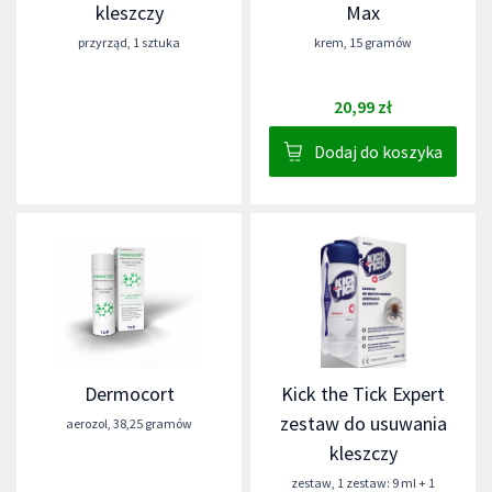
kleszczy
Max
przyrząd
,
1 sztuka
krem
,
15 gramów
20,99 zł
Dodaj do koszyka
Dermocort
Kick the Tick Expert
zestaw do usuwania
aerozol
,
38,25 gramów
kleszczy
zestaw
,
1 zestaw: 9 ml + 1