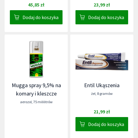
45,85 zł
23,99 zł
Dodaj do koszyka
Dodaj do koszyka
Mugga spray 9,5% na
Entil Ukąszenia
komary i kleszcze
żel
,
8 gramów
aerozol
,
75 mililitrów
21,99 zł
Dodaj do koszyka