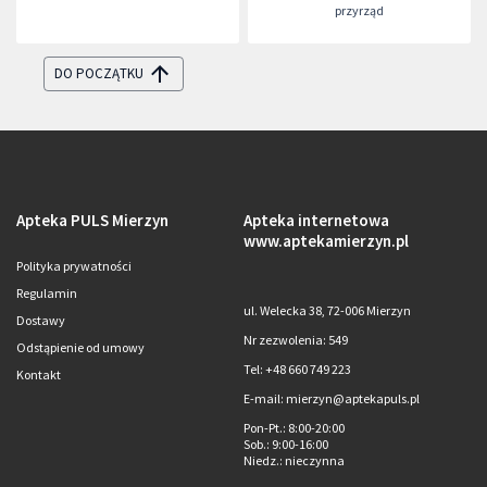
przyrząd
DO POCZĄTKU
Apteka PULS Mierzyn
Apteka internetowa
www.aptekamierzyn.pl
Polityka prywatności
Regulamin
ul. Welecka 38, 72-006 Mierzyn
Dostawy
Nr zezwolenia: 549
Odstąpienie od umowy
Tel: +48 660 749 223
Kontakt
E-mail: mierzyn@aptekapuls.pl
Pon-Pt.
: 8:00-20:00
Sob.
: 9:00-16:00
Niedz.
: nieczynna