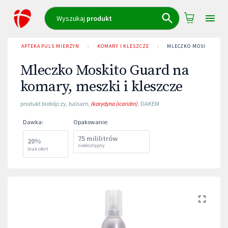
Wyszukaj
produkt
APTEKA PULS MIERZYN
›
KOMARY I KLESZCZE
›
MLECZKO MOSKITO GUAR
Mleczko Moskito Guard na
komary, meszki i kleszcze
produkt biobójczy
,
balsam
,
Ikarydyna (icaridin)
,
DAKEM
Dawka
:
Opakowanie
:
75 mililitrów
20%
niedostępny
brak ofert