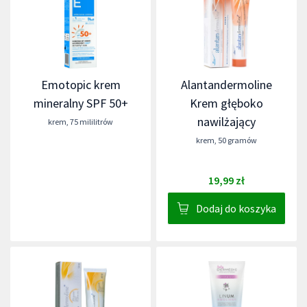
Emotopic krem
Alantandermoline
mineralny SPF 50+
Krem głęboko
nawilżający
krem
,
75 mililitrów
krem
,
50 gramów
19,99 zł
Dodaj do koszyka