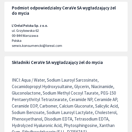
Podmiot odpowiedzialny CeraVe SA wygładzający żel
do mycia
L'Oréal Polska Sp. z o.o.
ul. Grzybowska 62
00-844
Warszawa
Polska
serwis.konsumencki@loreal.com
Składniki CeraVe SA wygładzający żel do mycia
INCI: Aqua / Water, Sodium Lauroyl Sarcosinate,
Cocamidopropyl Hydroxysultaine, Glycerin, Niacinamide,
Gluconolactone, Sodium Methyl Cocoyl Taurate, PEG-150
Pentaerythrityl Tetrastearate, Ceramide NP, Ceramide AP,
Ceramide EOP, Carbomer, Calcium Gluconate, Salicylic Acid,
Sodium Benzoate, Sodium Lauroyl Lactylate, Cholesterol,
Phenoxyethanol, Disodium EDTA, Tetrasodium EDTA,
Hydrolyzed Hyaluronic Acid, Phytosphingosine, Xanthan
Gum, Ethylhexylglycerin (F.I.L. D235674/1).