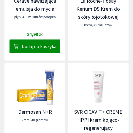
CeraVe nawilżająca
La Roche-Posay
emulsja do mycia
Kerium DS Krem do
skóry łojotokowej
płyn
,
473 mililitrów pompka
krem
,
40 mililitrów
84,99 zł
Dodaj do koszyka
Dermosan N+R
SVR CICAVIT+ CREME
HPPI krem kojąco-
krem
,
40 gramów
regenerujący