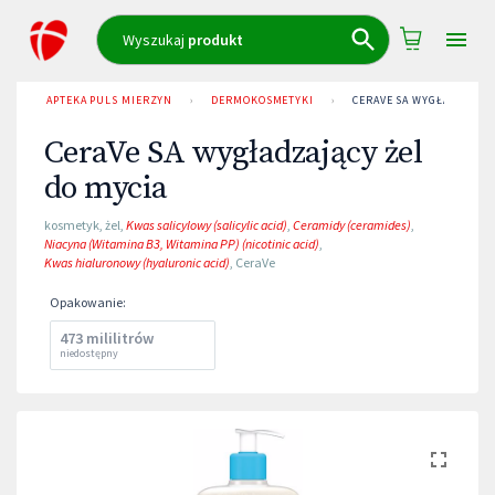
Wyszukaj
produkt
APTEKA PULS MIERZYN
›
DERMOKOSMETYKI
›
CERAVE SA WYGŁADZAJĄCY
CeraVe SA wygładzający żel
do mycia
kosmetyk
,
żel
,
Kwas salicylowy (salicylic acid)
,
Ceramidy (ceramides)
,
Niacyna (Witamina B3, Witamina PP) (nicotinic acid)
,
Kwas hialuronowy (hyaluronic acid)
,
CeraVe
Opakowanie
:
473 mililitrów
niedostępny