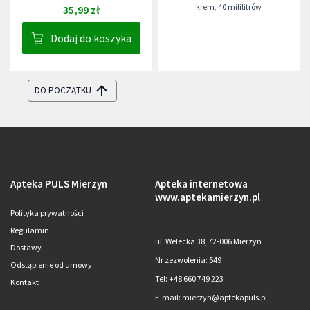
krem
,
40 mililitrów
35,99 zł
Dodaj do koszyka
DO POCZĄTKU
Apteka PULS Mierzyn
Apteka internetowa
www.aptekamierzyn.pl
Polityka prywatności
Regulamin
ul. Welecka 38, 72-006 Mierzyn
Dostawy
Nr zezwolenia: 549
Odstąpienie od umowy
Tel: +48 660 749 223
Kontakt
E-mail: mierzyn@aptekapuls.pl