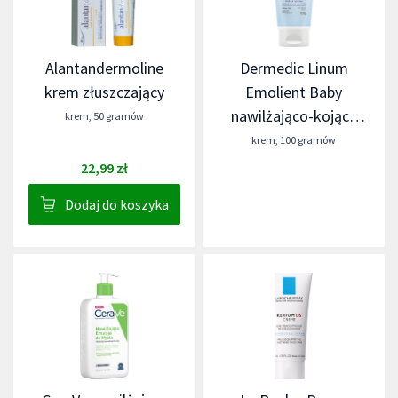
Alantandermoline
Dermedic Linum
krem złuszczający
Emolient Baby
nawilżająco-kojący
krem
,
50 gramów
krem uzupełniający
krem
,
100 gramów
lipidy skóry
22,99 zł
Dodaj do koszyka