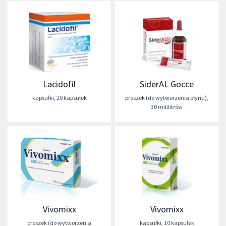
Lacidofil
SiderAL Gocce
kapsułki
,
20 kapsułek
proszek (do wytworzenia płynu)
,
30 mililitrów
Vivomixx
Vivomixx
proszek (do wytworzenia
kapsułki
,
10 kapsułek