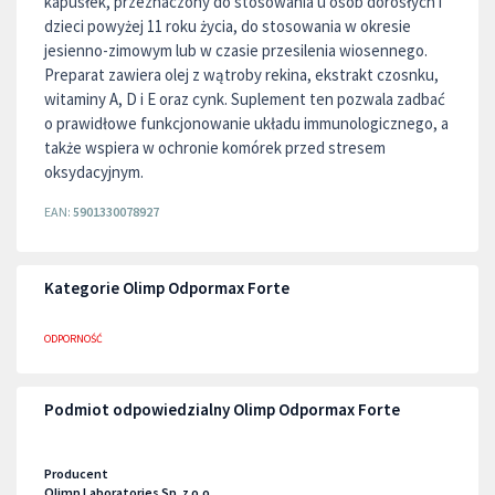
kapusłek, przeznaczony do stosowania u osób dorosłych i
dzieci powyżej 11 roku życia, do stosowania w okresie
jesienno-zimowym lub w czasie przesilenia wiosennego.
Preparat zawiera olej z wątroby rekina, ekstrakt czosnku,
witaminy A, D i E oraz cynk. Suplement ten pozwala zadbać
o prawidłowe funkcjonowanie układu immunologicznego, a
także wspiera w ochronie komórek przed stresem
oksydacyjnym.
EAN:
5901330078927
Kategorie Olimp Odpormax Forte
ODPORNOŚĆ
Podmiot odpowiedzialny Olimp Odpormax Forte
Producent
Olimp Laboratories Sp. z o.o.