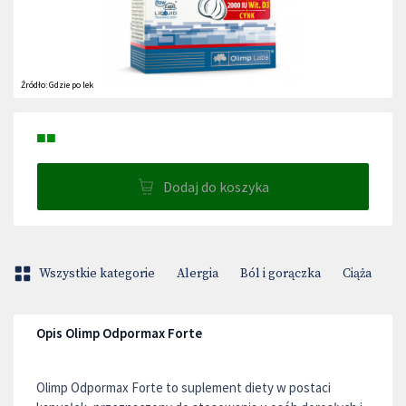
Źródło:
Gdzie po lek
■■
Dodaj do koszyka
Wszystkie kategorie
Alergia
Ból i gorączka
Ciąża
D
Opis Olimp Odpormax Forte
Olimp Odpormax Forte to suplement diety w postaci