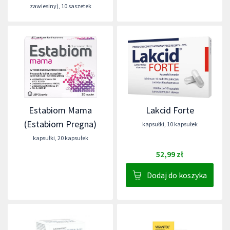
zawiesiny)
,
10 saszetek
Estabiom Mama
Lakcid Forte
(Estabiom Pregna)
kapsułki
,
10 kapsułek
kapsułki
,
20 kapsułek
52,99 zł
Dodaj do koszyka