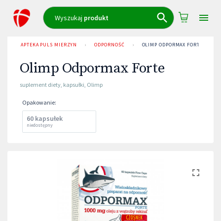
Wyszukaj
produkt
APTEKA PULS MIERZYN
›
ODPORNOŚĆ
›
OLIMP ODPORMAX FORTE
Olimp Odpormax Forte
suplement diety
,
kapsułki
,
Olimp
Opakowanie
:
60 kapsułek
niedostępny