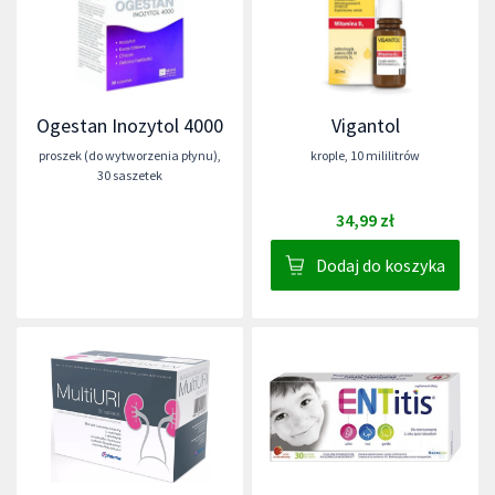
Ogestan Inozytol 4000
Vigantol
proszek (do wytworzenia płynu)
,
krople
,
10 mililitrów
30 saszetek
34,99 zł
Dodaj do koszyka