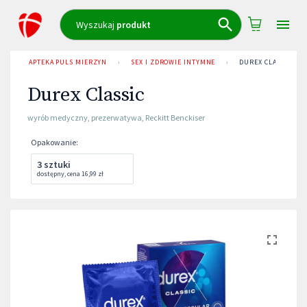
Wyszukaj
produkt
APTEKA PULS MIERZYN
›
SEX I ZDROWIE INTYMNE
›
DUREX CLASSIC
Durex Classic
wyrób medyczny
,
prezerwatywa
,
Reckitt Benckiser
Opakowanie
:
3 sztuki
dostępny
,
cena
16,99 zł