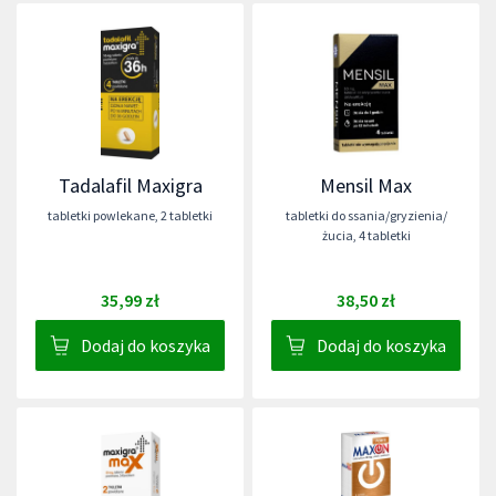
Tadalafil Maxigra
Mensil Max
tabletki powlekane
,
2 tabletki
tabletki do ssania/gryzienia/
żucia
,
4 tabletki
35,99 zł
38,50 zł
Dodaj do koszyka
Dodaj do koszyka