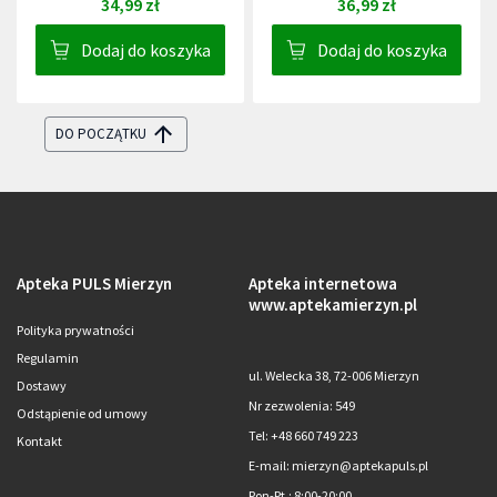
34,99 zł
36,99 zł
Dodaj do koszyka
Dodaj do koszyka
DO POCZĄTKU
Apteka PULS Mierzyn
Apteka internetowa
www.aptekamierzyn.pl
Polityka prywatności
Regulamin
ul. Welecka 38, 72-006 Mierzyn
Dostawy
Nr zezwolenia: 549
Odstąpienie od umowy
Tel: +48 660 749 223
Kontakt
E-mail: mierzyn@aptekapuls.pl
Pon-Pt.
: 8:00-20:00