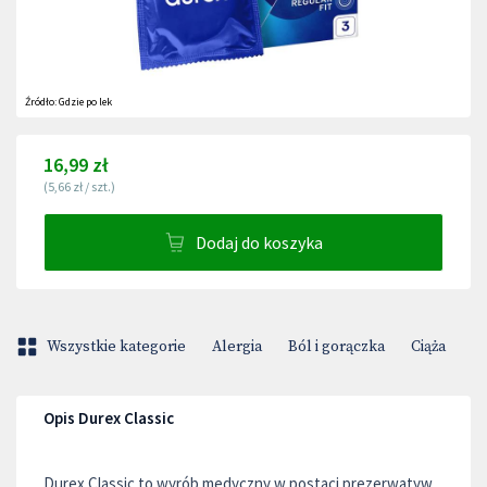
Źródło:
Gdzie po lek
16,99 zł
(
5,66 zł
/
szt.
)
Dodaj do koszyka
Wszystkie kategorie
Alergia
Ból i gorączka
Ciąża
D
Opis Durex Classic
Durex Classic to wyrób medyczny w postaci prezerwatyw