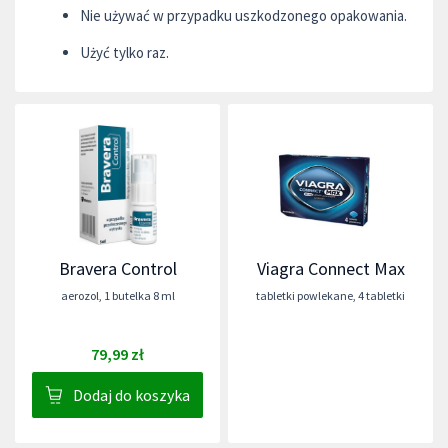
Nie używać w przypadku uszkodzonego opakowania.
Użyć tylko raz.
Bravera Control
Viagra Connect Max
aerozol
,
1 butelka 8 ml
tabletki powlekane
,
4 tabletki
79,99 zł
Dodaj do koszyka