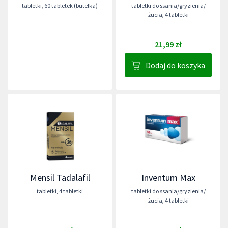
tabletki
,
60 tabletek (butelka)
tabletki do ssania/gryzienia/
żucia
,
4 tabletki
21,99 zł
Dodaj do koszyka
Mensil Tadalafil
Inventum Max
tabletki
,
4 tabletki
tabletki do ssania/gryzienia/
żucia
,
4 tabletki