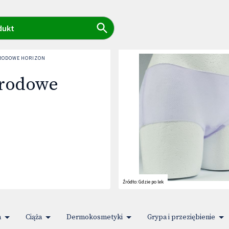
dukt
ORODOWE HORIZON
orodowe
Źródło:
Gdzie po lek
a
Ciąża
Dermokosmetyki
Grypa i przeziębienie