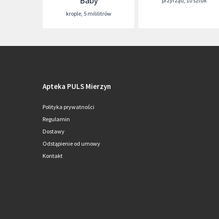
Baby
przyrząd
,
10 sztuk
krople
,
5 mililitrów
Apteka PULS Mierzyn
Polityka prywatności
Regulamin
Dostawy
Odstąpienie od umowy
Kontakt