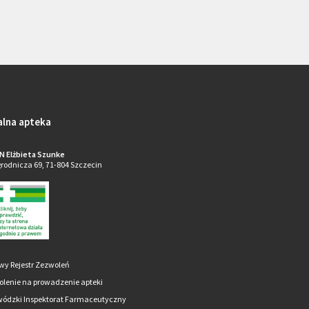
alna apteka
N Elżbieta Szunke
grodnicza 69, 71-804 Szczecin
wy Rejestr Zezwoleń
lenie na prowadzenie apteki
ódzki Inspektorat Farmaceutyczny