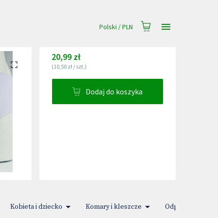
Polski
/
PLN
20,99 zł
(
10,50 zł
/
szt.
)
Dodaj do koszyka
Kobieta i dziecko
Komary i kleszcze
Odporność