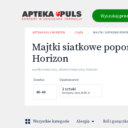
Wyszukaj
pro
APTEKA PULS MIERZYN
›
CIĄŻA
›
MAJTKI SIATKOWE POP
Majtki siatkowe pop
Horizon
wyrób medyczny
,
odzież medyczna
,
Horizon
Dawka
:
Opakowanie
:
2 sztuki
40-44
dostępny
,
cena
20,99 zł
Wszystkie kategorie
Alergia
Ból i gorączk