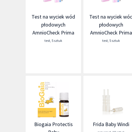
Test na wyciek wód
Test na wyciek wó
płodowych
płodowych
AmnioCheck Prima
AmnioCheck Prim
test
,
5 sztuk
test
,
5 sztuk
Biogaia Protectis
Frida Baby Windi