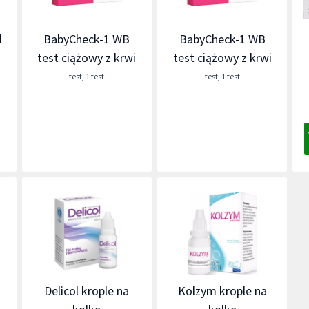
d
BabyCheck-1 WB
BabyCheck-1 WB
test ciążowy z krwi
test ciążowy z krwi
a
test
,
1 test
test
,
1 test
Delicol krople na
Kolzym krople na