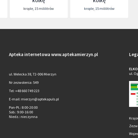
kolkę
kolkę
krople
,
15 mililitrów
krople
,
15 mililitrów
Apteka internetowa
www.aptekamierzyn.pl
Leg
ELKO
ul. O
ul. Welecka 38, 72-006 Mierzyn
Nr zezwolenia: 549
Tel: +48 660 749 223
E-mail: mierzyn@aptekapuls.pl
Pon-Pt.
: 8:00-20:00
Sob.
: 9:00-16:00
Niedz.
: nieczynna
Krajo
Zezwo
Wojew