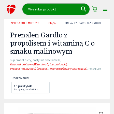
Wyszukaj
produkt
APTEKA PULS MIERZYN
›
CIĄŻA
›
PRENALEN GARDŁO Z PROPOLISEM I W
Prenalen Gardło z
propolisem i witaminą C o
smaku malinowym
suplement diety
,
pastylki/lamelki/żelki
,
Kwas askorbinowy (Witamina C) (ascorbic acid)
,
Propolis (kit pszczeli) (propolis)
,
Malina właściwa (rubus idaeus)
,
Polski Lek
Opakowanie
:
16 pastylek
dostępny
,
cena
30,99 zł