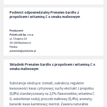
Podmiot odpowiedzialny Prenalen Gardło z
propolisem i witaminą C o smaku malinowym
Producent
Polski Lek Sp. z o.o.
ul. Chopina 10
34-100
Wadowice
Polska
polskilek@polskilek.pl
Składniki Prenalen Gardło z propolisem i witaminą C o
smaku malinowym
Substancje słodzące: izomalt, sukraloza; regulator
kwasowości: kwas cytrynowy; suchy ekstrakt z propolisu
(0,8%) standaryzowany na 2,5% flawonoidów; witamina C
(L-askorbinian sodu); proszek malinowy (0,4%); aromaty;
barwnik: kwas karminowy; mentol. Zawiera naturalnie