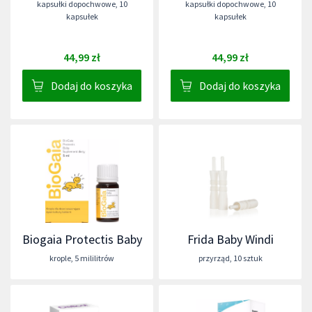
kapsułki dopochwowe
,
10
kapsułki dopochwowe
,
10
kapsułek
kapsułek
44,99 zł
44,99 zł
Dodaj do koszyka
Dodaj do koszyka
Biogaia Protectis Baby
Frida Baby Windi
krople
,
5 mililitrów
przyrząd
,
10 sztuk