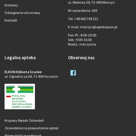
ul. Welecka 38, 72-006 Mierzyn
Dostawy
Nr zezwolenia: 549
Odstąpienie od umowy
Tel: +48 660 749 223
Kontakt
E-mail: mierzyn@aptekapuls.pl
Pon-Pt.
: 8:00-20:00
Sob.
: 9:00-16:00
Niedz.
: nieczynna
Legalna apteka
Obserwuj nas
ELKON Elżbieta Szunke
ul. Ogrodnicza 69, 71-804 Szczecin
Krajowy Rejestr Zezwoleń
Zezwolenie na prowadzenie apteki
Wojewódzki Inspektorat