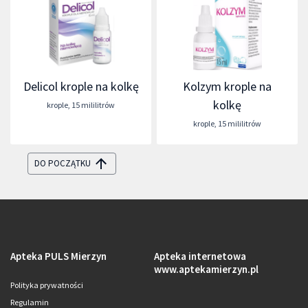
Delicol krople na kolkę
Kolzym krople na
kolkę
krople
,
15 mililitrów
krople
,
15 mililitrów
DO POCZĄTKU
Apteka PULS Mierzyn
Apteka internetowa
www.aptekamierzyn.pl
Polityka prywatności
Regulamin