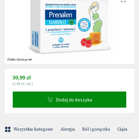
Źródło:
Gdzie po lek
30,99 zł
(
1,94 zł
/
szt.
)
Dodaj do koszyka
Wszystkie kategorie
Alergia
Ból i gorączka
Ciąża
D