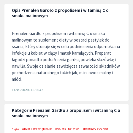
Opis Prenalen Gardło z propolisem i witaminą C o
smaku malinowym
Prenalen Gardło z propolisem i witaminą C o smaku
malinowym to suplement diety w postaci pastylek do
ssania, który stosuje się w celu podniesienia odporności na
infekcje u kobiet w ciąży i matek karmiących. Preparat
łagodzi ponadto podrażnienia gardła, powleka śluzówkę i
nawilża. Swoje działanie zawdzięcza zawartości składników
pochodzenia naturalnego takich jak, m.in. owoc maliny i
miód.
EAN:
5902891179047
Kategorie Prenalen Gardło z propolisem i witaminą C o
smaku malinowym
CIĄŻA
GRYPA I PRZEZIĘBIENIE
KOBIETA I DZIECKO
PREPARATY ZIOŁOWE