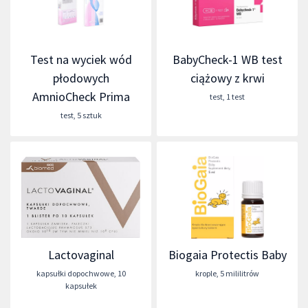
Test na wyciek wód
BabyCheck-1 WB test
płodowych
ciążowy z krwi
AmnioCheck Prima
test
,
1 test
test
,
5 sztuk
Lactovaginal
Biogaia Protectis Baby
kapsułki dopochwowe
,
10
krople
,
5 mililitrów
kapsułek