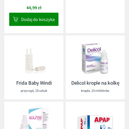
44,99 zł
Dodaj do koszyka
Frida Baby Windi
Delicol krople na kolkę
przyrząd
,
10 sztuk
krople
,
15 mililitrów