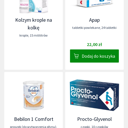
Kolzym krople na
Apap
kolkę
tabletki powlekane
,
24 tabletki
krople
,
15 mililitrów
22,00 zł
Dodaj do koszyka
Bebilon 1 Comfort
Procto-Glyvenol
proszek (do wytworzenia płynu)
,
czopki
,
10 czopków