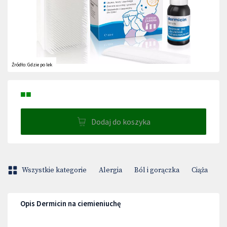
Źródło:
Gdzie po lek
■■
Dodaj do koszyka
Wszystkie kategorie
Alergia
Ból i gorączka
Ciąża
D
Opis Dermicin na ciemieniuchę