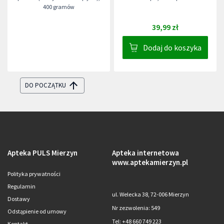
400 gramów
39,99 zł
Dodaj do koszyka
DO POCZĄTKU
Apteka PULS Mierzyn
Apteka internetowa
www.aptekamierzyn.pl
Polityka prywatności
Regulamin
ul. Welecka 38, 72-006 Mierzyn
Dostawy
Nr zezwolenia: 549
Odstąpienie od umowy
Tel: +48 660 749 223
Kontakt