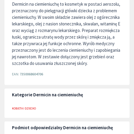
Dermicin na ciemieniuchę to kosmetyk w postaci aerozolu,
przeznaczony do pielęgnacji główki dziecka z problemem
ciemieniuchy. W swoim składzie zawiera olej z ogórecznika
lekarskiego, olej z nasion słonecznika, skwalan, witaminę E
oraz wyciąg z rozmarynu lekarskiego. Preparat rozmiękcza
łuski, ogranicza utratę wody przez skórę i zmiękcza ją, a
także przywraca jej funkcje ochronne. Wyrób medyczny
przeznaczony jest do leczenia ciemieniuchy i zapobiegania
jej nawrotom. W zestawie dołączony jest grzebień oraz
szczotka do usuwania złuszczonej skóry.
EAN:
7350068604706
Kategorie Dermicin na ciemieniuchę
KOBIETA I DZIECKO
Podmiot odpowiedzialny Dermicin na ciemieniuchę