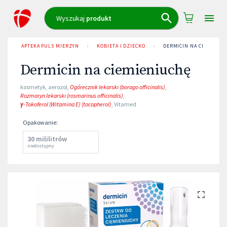
Wyszukaj
produkt
APTEKA PULS MIERZYN
›
KOBIETA I DZIECKO
›
DERMICIN NA CIEMIENIU
Dermicin na ciemieniuchę
kosmetyk
,
aerozol
,
Ogórecznik lekarski (borago officinalis)
,
Rozmaryn lekarski (rosmarinus officinalis)
,
γ-Tokoferol (Witamina E) (tocopherol)
,
Vitamed
Opakowanie
:
30 mililitrów
niedostępny