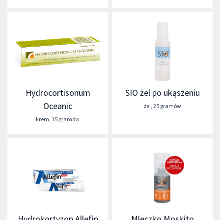
Hydrocortisonum
SIO żel po ukąszeniu
Oceanic
żel
,
25 gramów
krem
,
15 gramów
Hydrokortyzon Allefin
Mleczko Moskito