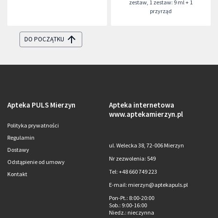
zestaw
,
1 zestaw: 9 ml + 1
przyrząd
DO POCZĄTKU
Apteka PULS Mierzyn
Apteka internetowa
www.aptekamierzyn.pl
Polityka prywatności
Regulamin
ul. Welecka 38, 72-006 Mierzyn
Dostawy
Nr zezwolenia: 549
Odstąpienie od umowy
Tel: +48 660 749 223
Kontakt
E-mail: mierzyn@aptekapuls.pl
Pon-Pt.
: 8:00-20:00
Sob.
: 9:00-16:00
Niedz.
: nieczynna