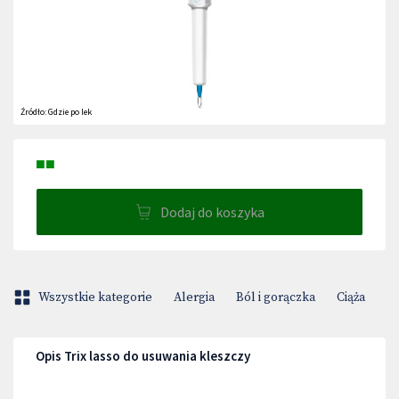
Źródło:
Gdzie po lek
■■
Dodaj do koszyka
Wszystkie kategorie
Alergia
Ból i gorączka
Ciąża
D
Opis Trix lasso do usuwania kleszczy