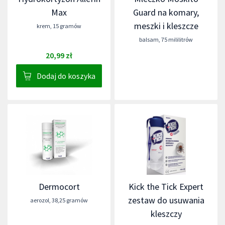
Max
Guard na komary,
meszki i kleszcze
krem
,
15 gramów
balsam
,
75 mililitrów
20,99 zł
Dodaj do koszyka
Dermocort
Kick the Tick Expert
zestaw do usuwania
aerozol
,
38,25 gramów
kleszczy