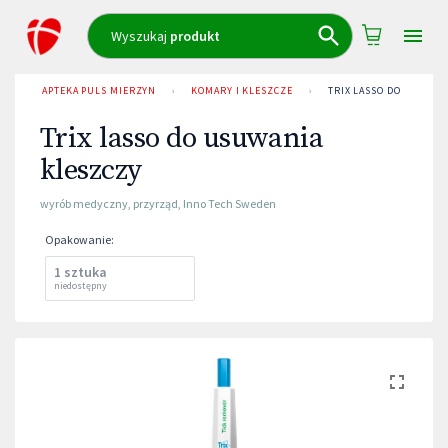
Wyszukaj
produkt
APTEKA PULS MIERZYN
›
KOMARY I KLESZCZE
›
TRIX LASSO DO USUWAN
Trix lasso do usuwania
kleszczy
wyrób medyczny
,
przyrząd
,
Inno Tech Sweden
Opakowanie
:
1 sztuka
niedostępny