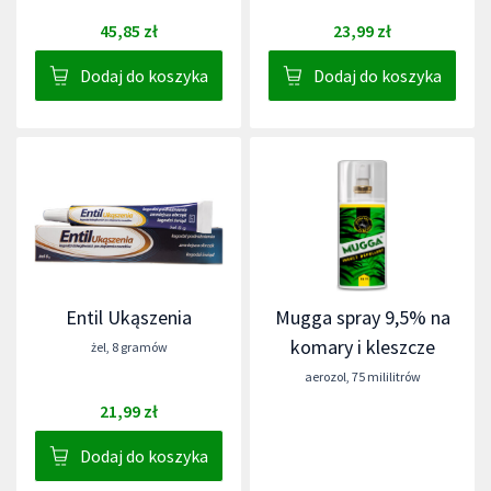
45,85 zł
23,99 zł
Dodaj do koszyka
Dodaj do koszyka
Entil Ukąszenia
Mugga spray 9,5% na
komary i kleszcze
żel
,
8 gramów
aerozol
,
75 mililitrów
21,99 zł
Dodaj do koszyka